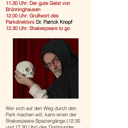
11.30 Uhr: Der gute Geist von
Brünninghausen​
12.00 Uhr: Grußwort des
Parkdirektors
Dr. Patrick Knopf
12.30 Uhr: Shakespeare to go
Wer sich auf den Weg durch den
Park machen will, kann einen der
Shakespeare-Spaziergänge (12.30
und 17.30 Uhr) des Dortmunder