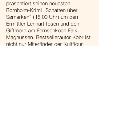
präsentiert seinen neuesten
Bornholm-Krimi „Schatten über
Sømarken“ (18.00 Uhr) um den
Ermittler Lennart Ipsen und den
Giftmord am Fernsehkoch Falk
Magnussen. Bestsellerautor Kobr ist
nicht nur Miterfinder der Kultfigur
Kluftinger. Auch mit seiner neuen
erfolgreichen Romanserie bietet er
eine unterhaltsame Mischung aus
knisternder Krimispannung und
charmantem Humor.