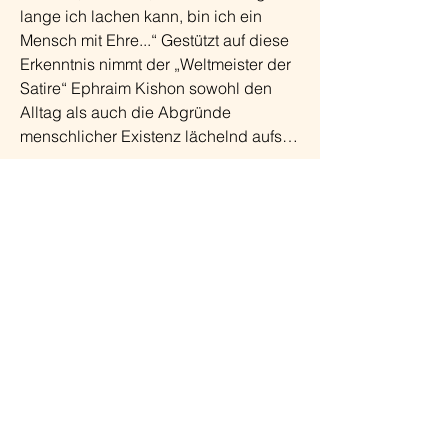
lange ich lachen kann, bin ich ein 
Mensch mit Ehre...“ Gestützt auf diese 
Erkenntnis nimmt der „Weltmeister der 
Satire“ Ephraim Kishon sowohl den 
Alltag als auch die Abgründe 
menschlicher Existenz lächelnd aufs 
Korn. Ephraim Kishon (1924-2005), ein 
Israeli ungarischer Herkunft, zählt zu 
Eintritt:
15 €
den bedeutendsten Satirikern des 20. 
Jahrhunderts. Die humoristische 
Haus Wenge
Darstellung der israelischen 
Alekestr. 4
Alltagsrealität und seines 
44329
Dortmund
Familienlebens war seine Spezialität. 
Er schrieb zumeist Kurzgeschichten, 
Vorverkauf / Anmeldung
aber auch Theaterstücke und 
Haus Wenge Lanstrop e.V.
Drehbücher, arbeitete in Israel und in 
0231/42786898
der Schweiz. Respektlose 
info@haus-wenge-lanstrop.de
Situationskomik, hintergründige Ironie 