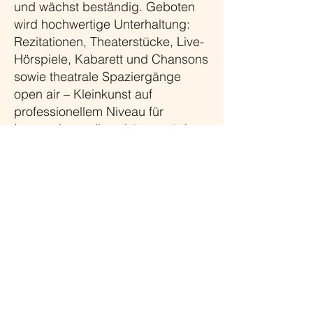
und wächst beständig. Geboten
wird hochwertige Unterhaltung:
Rezitationen, Theaterstücke, Live-
Hörspiele, Kabarett und Chansons
sowie theatrale Spaziergänge
open air – Kleinkunst auf
professionellem Niveau für
Interessierte, die zuhören möchten
und neugierig sind auf kulturelle
Erlebnisse und Erfahrungen.
Melange ist ein gemeinnütziger
Verein, der sich weitgehend aus
den Eintrittsgeldern finanziert,
aber gleichwohl auf weitere
Zuwendungen angewiesen ist –
natürlich gegen Spendenquittung.
Nehmen Sie bitte Kontakt mit uns
auf, wenn Sie uns unterstützen