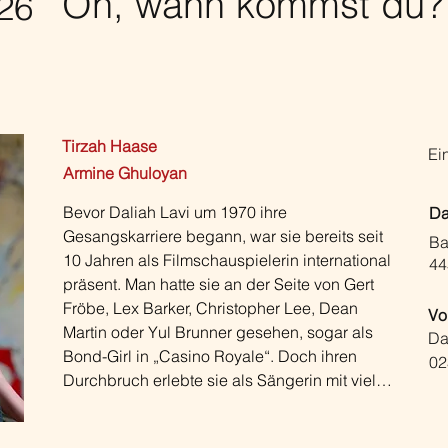
Oh, wann kommst du? 
26
Tirzah Haase
Ein
Armine Ghuloyan
Bevor Daliah Lavi um 1970 ihre 
Da
Gesangskarriere begann, war sie bereits seit 
Ba
10 Jahren als Filmschauspielerin international 
44
präsent. Man hatte sie an der Seite von Gert 
Fröbe, Lex Barker, Christopher Lee, Dean 
Vo
Martin oder Yul Brunner gesehen, sogar als 
Da
Bond-Girl in „Casino Royale“. Doch ihren 
02
Durchbruch erlebte sie als Sängerin mit vielen 
Hits in zahlreichen Sprachen, in Deutschland 
etwa mit „Nichts haut mich um – aber du“, „Wär 