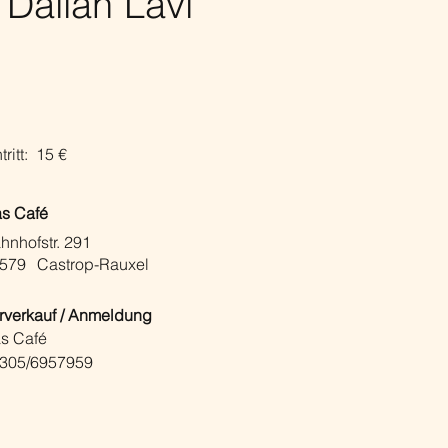
Daliah Lavi
tritt:
15 €
s Café
hnhofstr. 291
579
Castrop-Rauxel
rverkauf / Anmeldung
s Café
305/6957959